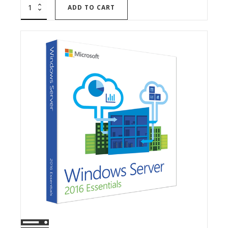
price
price
ADD TO CART
was:
is:
R$ 449,00.
R$ 298,00.