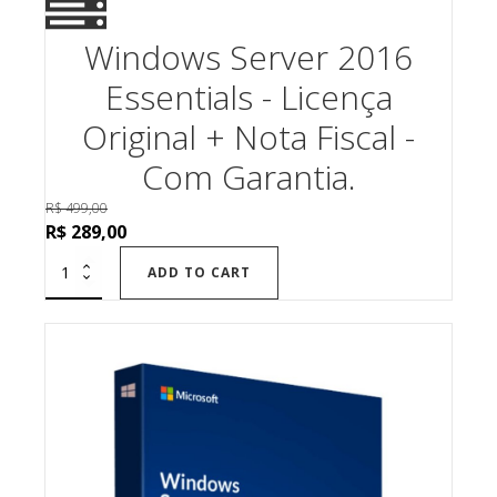
Windows Server 2016
Essentials - Licença
Original + Nota Fiscal -
Com Garantia.
R$
499,00
Original
Current
R$
289,00
price
price
ADD TO CART
was:
is:
R$ 499,00.
R$ 289,00.