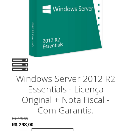
Windows Server 2012 R2
Essentials - Licença
Original + Nota Fiscal -
Com Garantia.
R$
449,00
Original
Current
R$
298,00