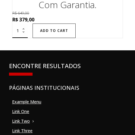
Com Garantia.
R$
649,00
Original
Current
R$
379,00
price
price
ADD TO CART
was:
is:
R$ 649,00.
R$ 379,00.
ENCONTRE RESULTADOS
PÁGINAS INSTITUCIONAIS
Example Menu
Link One
Link Two
Link Three