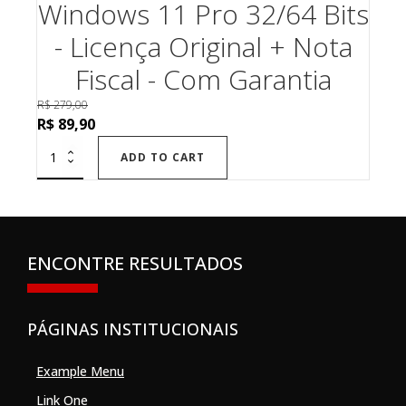
Windows 11 Pro 32/64 Bits
- Licença Original + Nota
Fiscal - Com Garantia
R$
279,00
Original
Current
R$
89,90
price
price
ADD TO CART
was:
is:
R$ 279,00.
R$ 89,90.
ENCONTRE RESULTADOS
PÁGINAS INSTITUCIONAIS
Example Menu
Link One