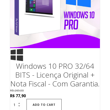
Windows 10 PRO 32/64
BITS - Licença Original +
Nota Fiscal - Com Garantia.
R$
269,00
Original
Current
R$
77,90
price
price
ADD TO CART
was:
is: